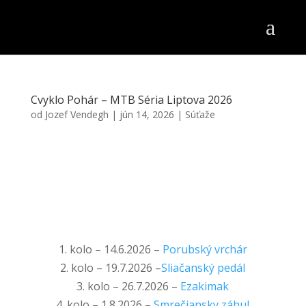
Cvyklo Pohár – MTB Séria Liptova 2026
od
Jozef Vendegh
|
jún 14, 2026
|
Súťaže
1. kolo – 14.6.2026 –
Porubský vrchár
2. kolo – 19.7.2026 –
Sliačanský pedál
3. kolo – 26.7.2026 –
Ezakimak
4. kolo – 1.8.2026 –
Smrečiansky záhul