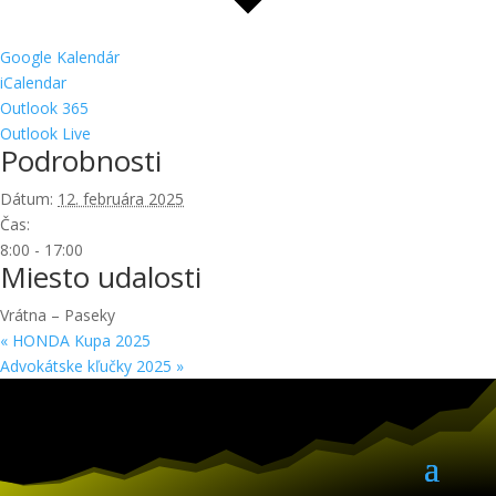
Google Kalendár
iCalendar
Outlook 365
Outlook Live
Podrobnosti
Dátum:
12. februára 2025
Čas:
8:00 - 17:00
Miesto udalosti
Vrátna – Paseky
«
HONDA Kupa 2025
Advokátske kľučky 2025
»