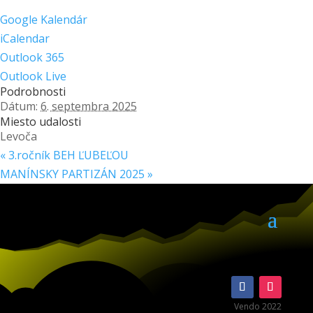
Google Kalendár
iCalendar
Outlook 365
Outlook Live
Podrobnosti
Dátum:
6. septembra 2025
Miesto udalosti
Levoča
«
3.ročník BEH ĽUBEĽOU
MANÍNSKY PARTIZÁN 2025
»
Vendo 2022