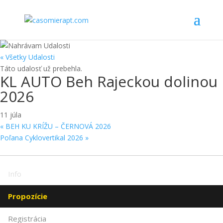
« Všetky Udalosti
Táto udalosť už prebehla.
KL AUTO Beh Rajeckou dolinou
2026
11 júla
«
BEH KU KRÍŽU – ČERNOVÁ 2026
Poľana Cyklovertikal 2026
»
Info
Propozície
Registrácia