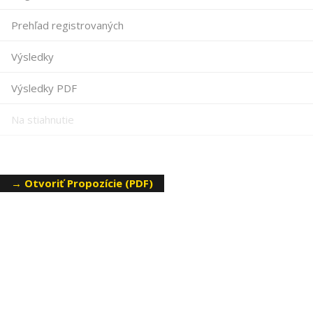
Prehľad registrovaných
Výsledky
Výsledky PDF
Na stiahnutie
→ Otvoriť Propozície (PDF)