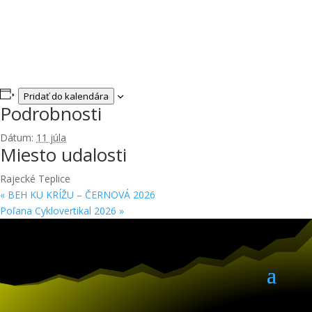
Pridať do kalendára
Podrobnosti
Dátum:
11 júla
Miesto udalosti
Rajecké Teplice
«
BEH KU KRÍŽU – ČERNOVÁ 2026
Poľana Cyklovertikal 2026
»