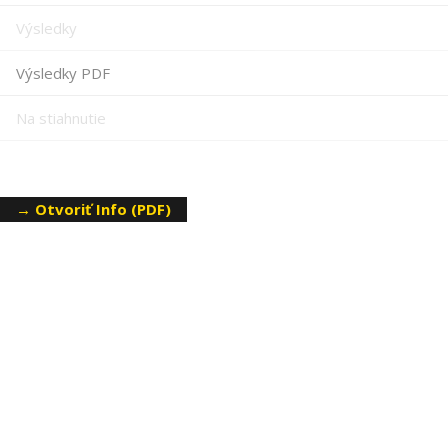
Výsledky
Výsledky PDF
Na stiahnutie
→ Otvoriť Info (PDF)