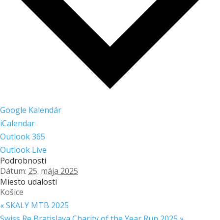
Google Kalendár
iCalendar
Outlook 365
Outlook Live
Podrobnosti
Dátum:
25. mája 2025
Miesto udalosti
Košice
«
SKALY MTB 2025
Swiss Re Bratislava Charity of the Year Run 2025
»