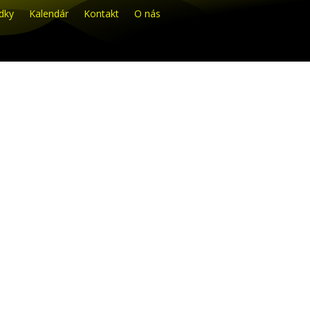
dky
Kalendár
Kontakt
O nás