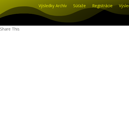
Výsledky Archív
Súťaže
Registrácie
Výsle
Share This