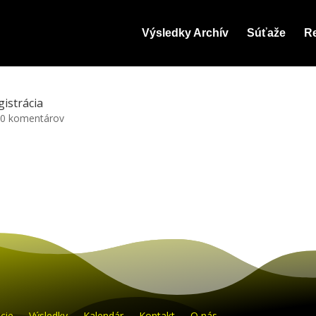
Výsledky Archív
Súťaže
Re
istrácia
|
0 komentárov
cie
Výsledky
Kalendár
Kontakt
O nás