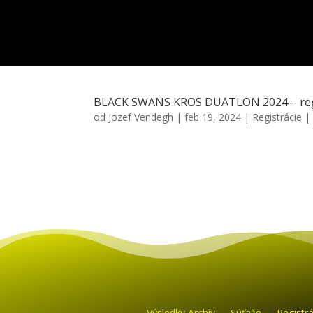
BLACK SWANS KROS DUATLON 2024 – reg
od
Jozef Vendegh
|
feb 19, 2024
|
Registrácie
Výsledky Archív
Súťaže
Registrá