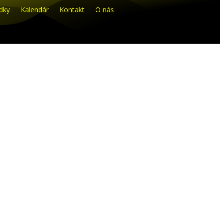
dky
Kalendár
Kontakt
O nás