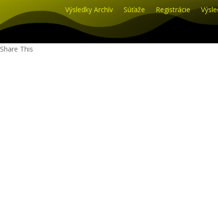
Výsledky Archív
Súťaže
Registrácie
Výsle
Share This