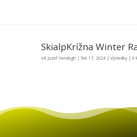
SkialpKrížna Winter R
od
Jozef Vendegh
|
feb 17, 2024
|
Výsledky
|
0 