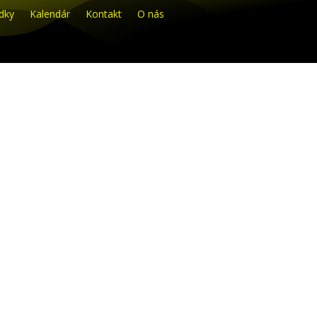
dky
Kalendár
Kontakt
O nás