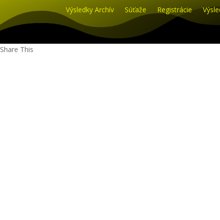
Výsledky Archív
Súťaže
Registrácie
Výsle
Share This