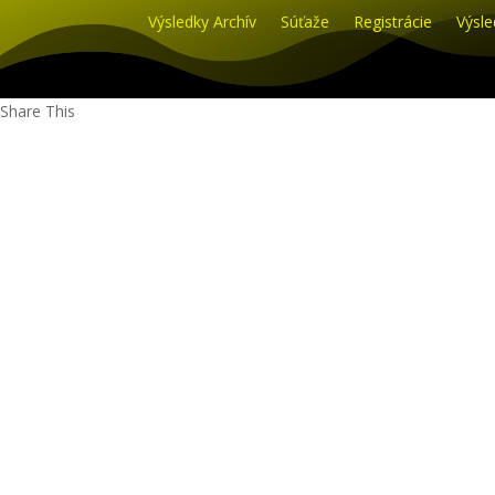
Výsledky Archív
Súťaže
Registrácie
Výsle
Share This