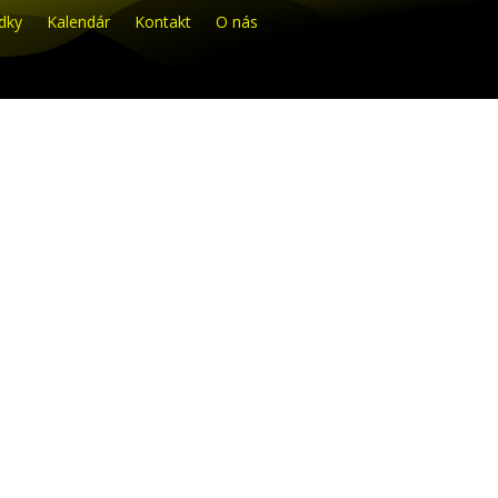
dky
Kalendár
Kontakt
O nás