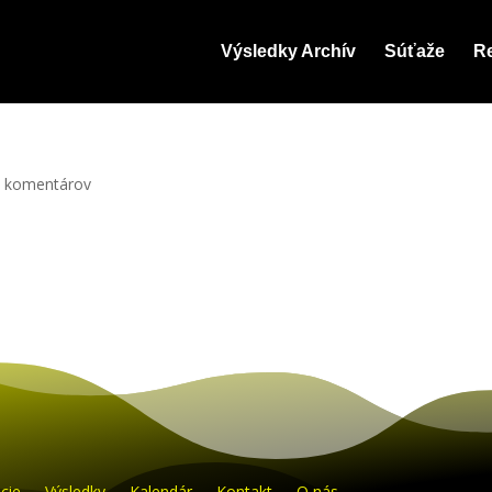
Výsledky Archív
Súťaže
Re
 komentárov
cie
Výsledky
Kalendár
Kontakt
O nás