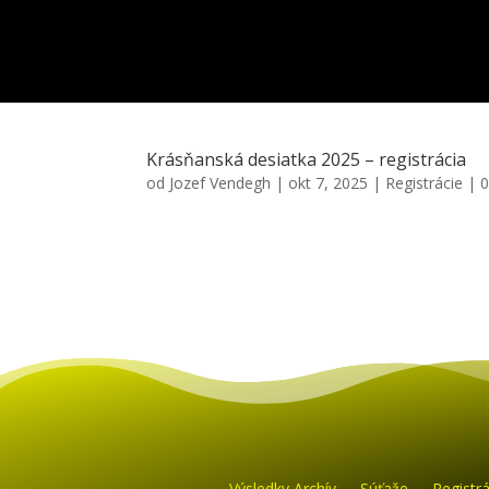
Krásňanská desiatka 2025 – registrácia
od
Jozef Vendegh
|
okt 7, 2025
|
Registrácie
|
0
Výsledky Archív
Súťaže
Registrá