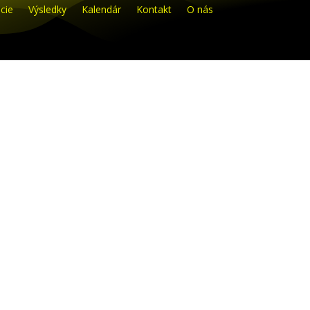
cie
Výsledky
Kalendár
Kontakt
O nás