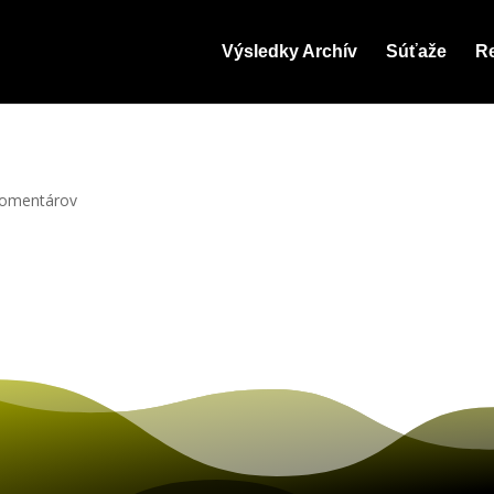
Výsledky Archív
Súťaže
Re
komentárov