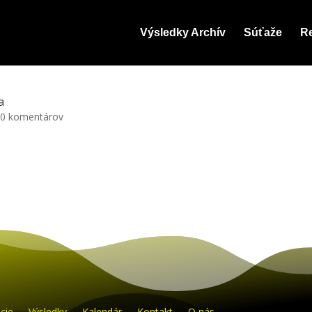
Výsledky Archív
Súťaže
Re
a
|
0 komentárov
cie
Výsledky
Kalendár
Kontakt
O nás