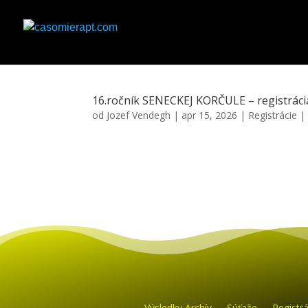
16.ročník SENECKEJ KORČULE – registráci
od
Jozef Vendegh
|
apr 15, 2026
|
Registrácie
Výsledky Archív
Súťaže
Registrá