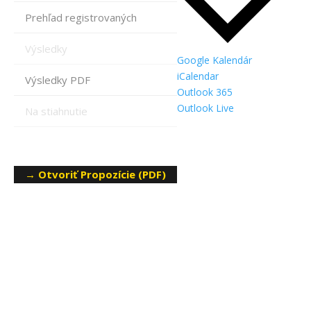
Prehľad registrovaných
Výsledky
Google Kalendár
iCalendar
Výsledky PDF
Outlook 365
Outlook Live
Na stiahnutie
→ Otvoriť Propozície (PDF)