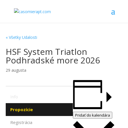
« Všetky Udalosti
HSF System Triatlon
Podhradské more 2026
29 augusta
Info
Propozície
Pridať do kalendára
Registrácia